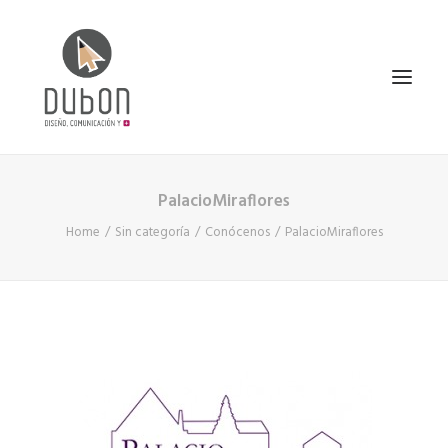
PalacioMiraflores
INICIO
Home
Sin categoría
Conócenos
PalacioMiraflores
NOTICIAS
CONÓCENOS
SERVICIOS
PROYECTOS
CONTACTO
SEARCH