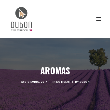
INICIO
NOTICIAS
AROMAS
CONÓCENOS
SERVICIOS
22 DICIEMBRE, 2017
|
IN
NOTICIAS
|
BY
DUBON
PROYECTOS
CONTACTO
SEARCH