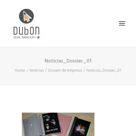
Noticias_Dossier_01
INICIO
Home
Noticias
Dossier de empresa
Noticias_Dossier_01
NOTICIAS
CONÓCENOS
SERVICIOS
PROYECTOS
CONTACTO
SEARCH