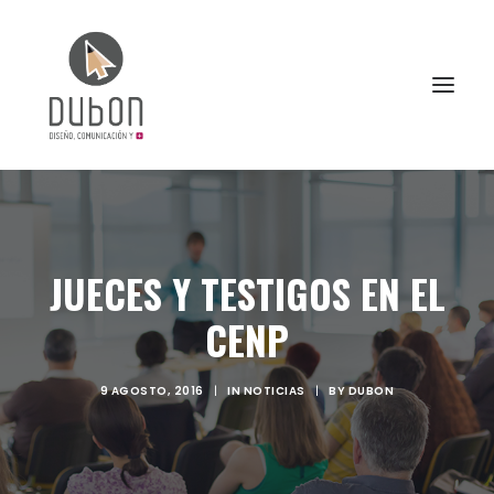
INICIO
NOTICIAS
JUECES Y TESTIGOS EN EL
CONÓCENOS
CENP
SERVICIOS
PROYECTOS
9 AGOSTO, 2016
|
IN
NOTICIAS
|
BY
DUBON
CONTACTO
SEARCH