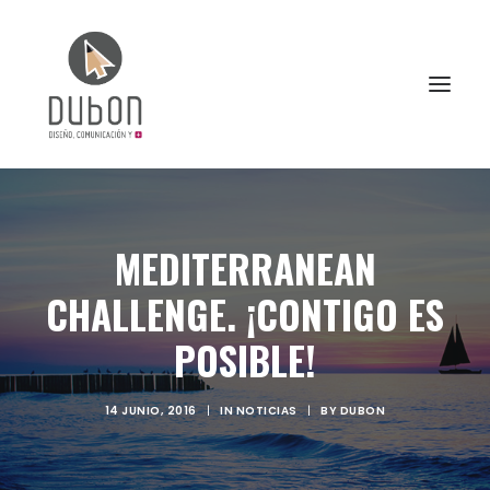
INICIO
MEDITERRANEAN
NOTICIAS
CHALLENGE. ¡CONTIGO ES
CONÓCENOS
SERVICIOS
POSIBLE!
PROYECTOS
14 JUNIO, 2016
|
IN
NOTICIAS
|
BY
DUBON
CONTACTO
SEARCH