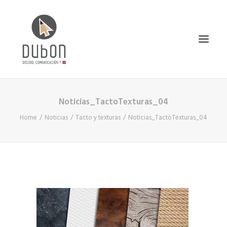
Noticias_TactoTexturas_04
INICIO
Home
Noticias
Tacto y texturas
Noticias_TactoTexturas_04
NOTICIAS
CONÓCENOS
SERVICIOS
PROYECTOS
CONTACTO
SEARCH