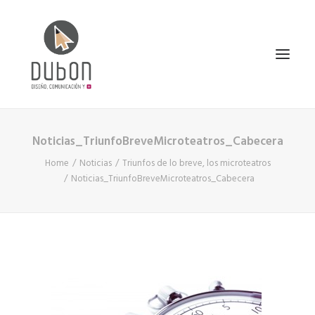
Noticias_TriunfoBreveMicroteatros_Cabecera
INICIO
Home
Noticias
Triunfos de lo breve, los microteatros
NOTICIAS
Noticias_TriunfoBreveMicroteatros_Cabecera
CONÓCENOS
SERVICIOS
PROYECTOS
CONTACTO
SEARCH