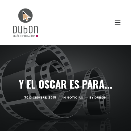
INICIO
NOTICIAS
Y EL OSCAR ES PARA...
CONÓCENOS
SERVICIOS
30 DICIEMBRE, 2019
|
IN
NOTICIAS
|
BY
DUBON
PROYECTOS
CONTACTO
SEARCH