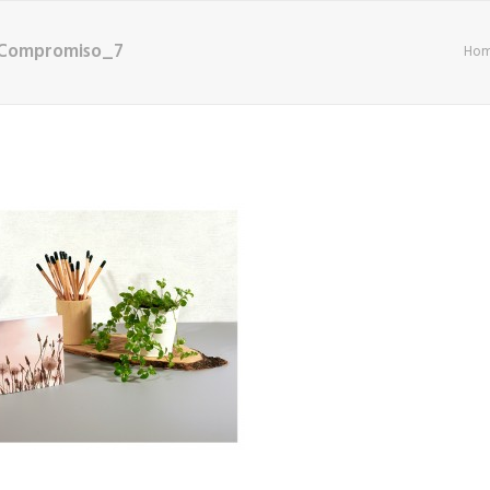
eCompromiso_7
Ho