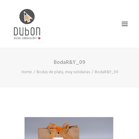
BodaR&Y_09
INICIO
Home
Bodas de plata, muy solidarias
BodaR&Y_09
NOTICIAS
CONÓCENOS
SERVICIOS
PROYECTOS
CONTACTO
SEARCH