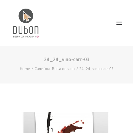
24_24_vino-carr-03
INICIO
Home
Carrefour. Bolsa de vino
24_24_vino-carr-03
NOTICIAS
CONÓCENOS
SERVICIOS
PROYECTOS
CONTACTO
SEARCH