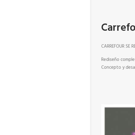
Carref
CARREFOUR SE R
Rediseño comple
Concepto y desarr