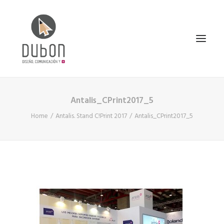
Antalis_CPrint2017_5
INICIO
Home
Antalis. Stand C!Print 2017
Antalis_CPrint2017_5
NOTICIAS
CONÓCENOS
SERVICIOS
PROYECTOS
CONTACTO
SEARCH