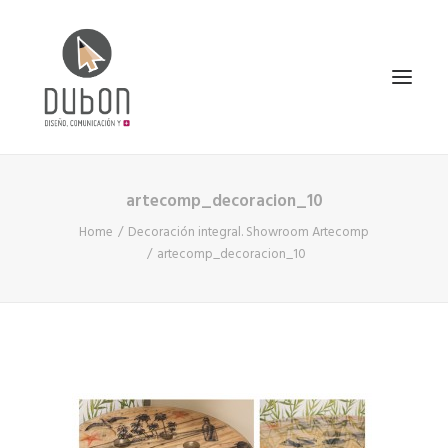
artecomp_decoracion_10
INICIO
Home
Decoración integral. Showroom Artecomp
NOTICIAS
artecomp_decoracion_10
CONÓCENOS
SERVICIOS
PROYECTOS
CONTACTO
SEARCH