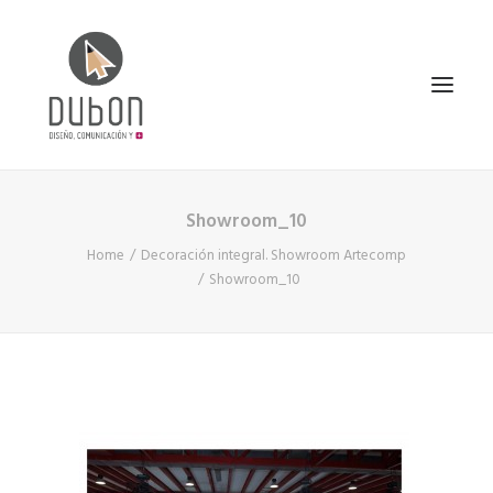
Showroom_10
INICIO
Home
Decoración integral. Showroom Artecomp
NOTICIAS
Showroom_10
CONÓCENOS
SERVICIOS
PROYECTOS
CONTACTO
SEARCH