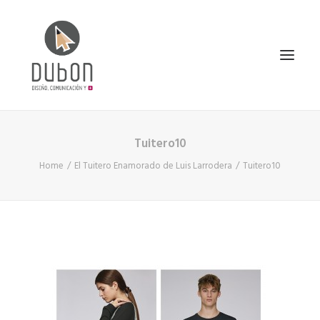
Tuitero10
INICIO
Home
El Tuitero Enamorado de Luis Larrodera
Tuitero10
NOTICIAS
CONÓCENOS
SERVICIOS
PROYECTOS
CONTACTO
SEARCH