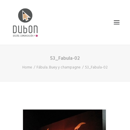
53_Fabula-02
INICIO
Home
Fábula. Buey y champagne
53_Fabula-02
NOTICIAS
CONÓCENOS
SERVICIOS
PROYECTOS
CONTACTO
SEARCH