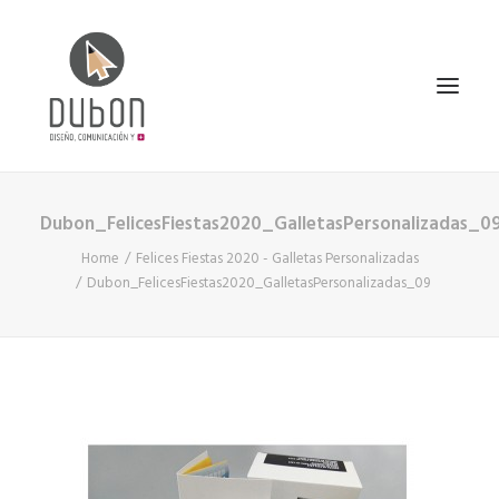
Dubon_FelicesFiestas2020_GalletasPersonalizadas_0
INICIO
Home
Felices Fiestas 2020 - Galletas Personalizadas
NOTICIAS
Dubon_FelicesFiestas2020_GalletasPersonalizadas_09
CONÓCENOS
SERVICIOS
PROYECTOS
CONTACTO
SEARCH