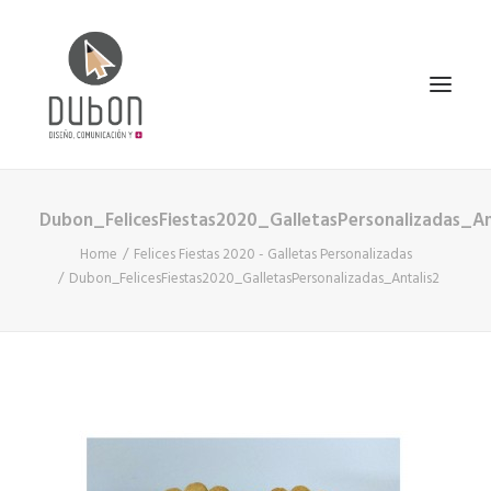
Dubon_FelicesFiestas2020_GalletasPersonalizadas_An
INICIO
Home
Felices Fiestas 2020 - Galletas Personalizadas
NOTICIAS
Dubon_FelicesFiestas2020_GalletasPersonalizadas_Antalis2
CONÓCENOS
SERVICIOS
PROYECTOS
CONTACTO
SEARCH