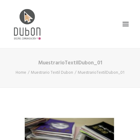
MuestrarioTextilDubon_01
INICIO
Home
Muestrario Textil Dubon
MuestrarioTextilDubon_01
NOTICIAS
CONÓCENOS
SERVICIOS
PROYECTOS
CONTACTO
SEARCH