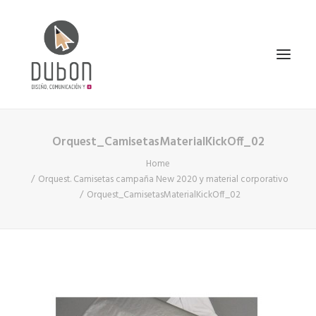
Orquest_CamisetasMaterialKickOff_02
INICIO
Home
NOTICIAS
Orquest. Camisetas campaña New 2020 y material corporativo
CONÓCENOS
Orquest_CamisetasMaterialKickOff_02
SERVICIOS
PROYECTOS
CONTACTO
SEARCH