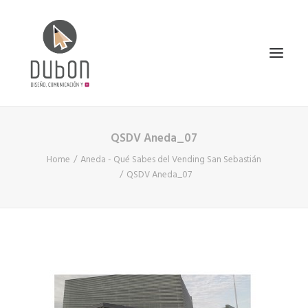
QSDV Aneda_07
INICIO
Home
Aneda - Qué Sabes del Vending San Sebastián
NOTICIAS
QSDV Aneda_07
CONÓCENOS
SERVICIOS
PROYECTOS
CONTACTO
SEARCH