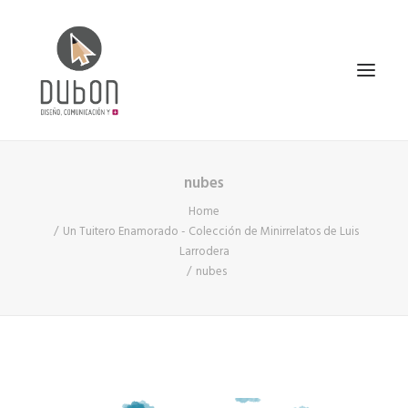
nubes
INICIO
Home
NOTICIAS
Un Tuitero Enamorado - Colección de Minirrelatos de Luis
CONÓCENOS
Larrodera
nubes
SERVICIOS
PROYECTOS
CONTACTO
SEARCH