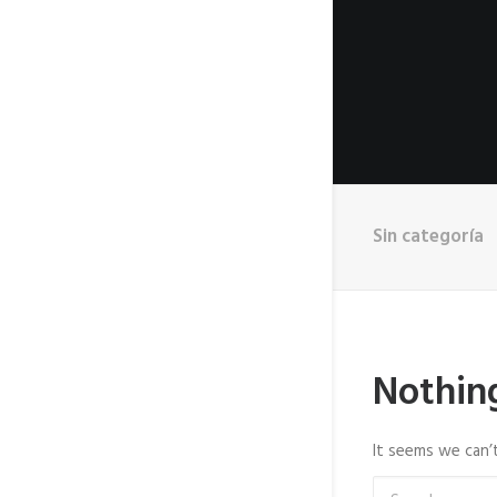
Sin categoría
Nothin
It seems we can’t