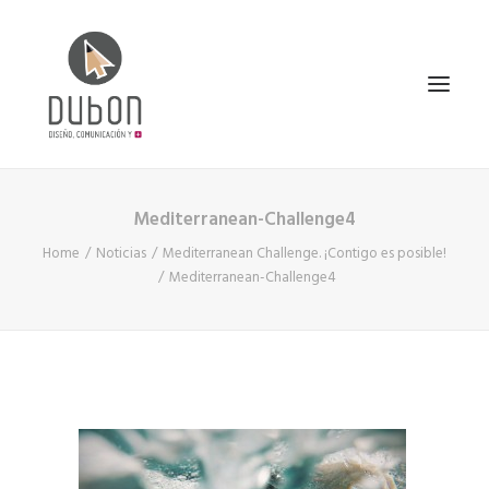
Mediterranean-Challenge4
INICIO
Home
Noticias
Mediterranean Challenge. ¡Contigo es posible!
NOTICIAS
Mediterranean-Challenge4
CONÓCENOS
SERVICIOS
PROYECTOS
CONTACTO
SEARCH