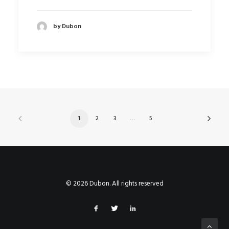
by Dubon
1
2
3
…
5
© 2026 Dubon. All rights reserved